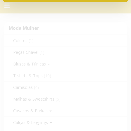
Alternar
navegação
Moda
Moda Mulher
Mulher
Coletes
(1)
Peças Chave!
(1)
Blusas & Túnicas
T-shirts & Tops
(10)
Camisolas
(4)
Malhas & Sweatshirts
(6)
Casacos & Parkas
Calças & Leggings